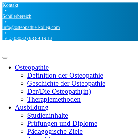
Kontakt
•
Schülerbereich
•
info@osteopathie-kolleg.com
•
Tel.: (08032) 98 89 19 13
Osteopathie
Definition der Osteopathie
Geschichte der Osteopathie
Der/Die Osteopath(in)
Therapiemethoden
Ausbildung
Studieninhalte
Prüfungen und Diplome
Pädagogische Ziele