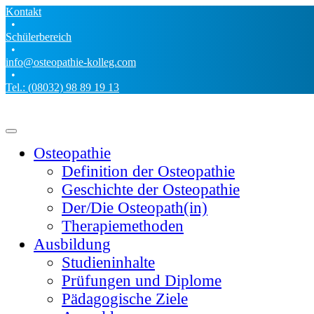
Kontakt
•
Schülerbereich
•
info@osteopathie-kolleg.com
•
Tel.: (08032) 98 89 19 13
Osteopathie
Definition der Osteopathie
Geschichte der Osteopathie
Der/Die Osteopath(in)
Therapiemethoden
Ausbildung
Studieninhalte
Prüfungen und Diplome
Pädagogische Ziele