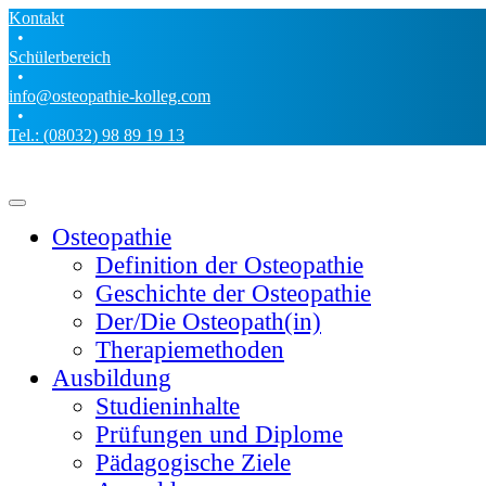
Kontakt
•
Schülerbereich
•
info@osteopathie-kolleg.com
•
Tel.: (08032) 98 89 19 13
Osteopathie
Definition der Osteopathie
Geschichte der Osteopathie
Der/Die Osteopath(in)
Therapiemethoden
Ausbildung
Studieninhalte
Prüfungen und Diplome
Pädagogische Ziele