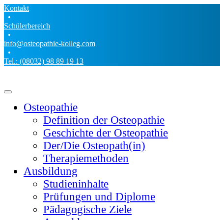
Kontakt
•
Schülerbereich
•
info@osteopathie-kolleg.com
•
Tel.: (08032) 98 89 19 13
Osteopathie
Definition der Osteopathie
Geschichte der Osteopathie
Der/Die Osteopath(in)
Therapiemethoden
Ausbildung
Studieninhalte
Prüfungen und Diplome
Pädagogische Ziele